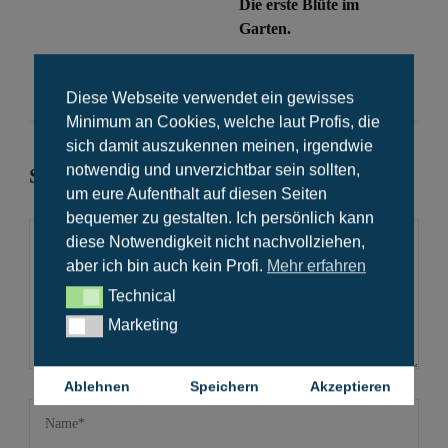
Die erste Blüte im
Garten.
Diese Webseite verwendet ein gewisses
Minimum an Cookies, welche laut Profis, die
sich damit auszukennen meinen, irgendwie
notwendig und unverzichtbar sein sollten,
Schreiben Sie einen Kommentar
um eure Aufenthalt auf diesen Seiten
bequemer zu gestalten. Ich persönlich kann
diese Notwendigkeit nicht nachvollziehen,
aber ich bin auch kein Profi.
Mehr erfahren
Technical
Technical
Marketing
Marketing
Ablehnen
Speichern
Akzeptieren