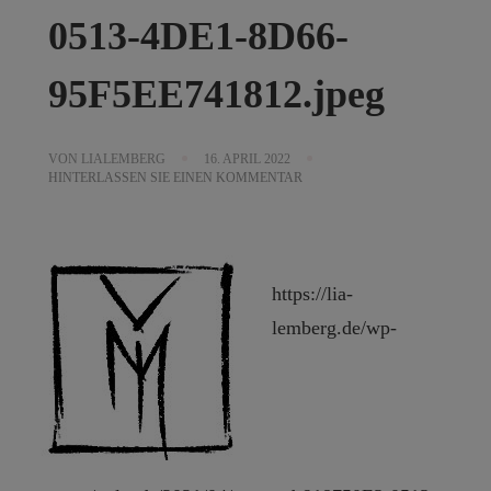
0513-4DE1-8D66-
95F5EE741812.jpeg
VON
LIALEMBERG
16. APRIL 2022
ZU
HINTERLASSEN SIE EINEN KOMMENTAR
CROPPED-
918750E3-
0513-
4DE1-
8D66-
95F5EE741812.JPEG
https://lia-
lemberg.de/wp-